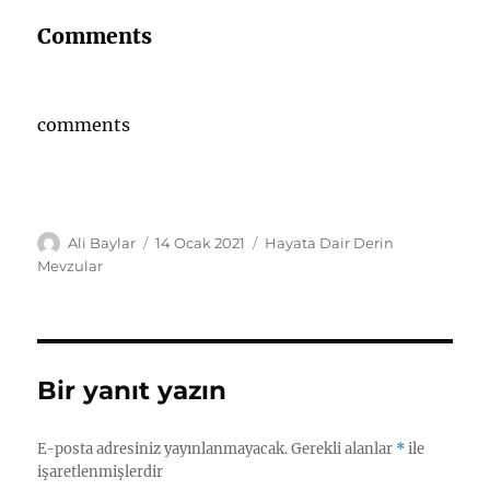
Comments
comments
Yazar
Yayın
Kategoriler
Ali Baylar
14 Ocak 2021
Hayata Dair Derin
tarihi
Mevzular
Bir yanıt yazın
E-posta adresiniz yayınlanmayacak.
Gerekli alanlar
*
ile
işaretlenmişlerdir