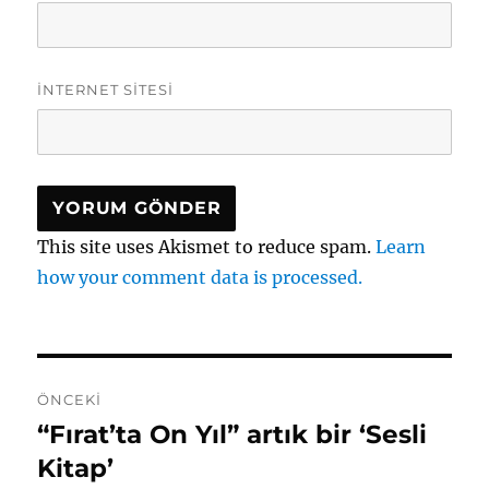
İNTERNET SITESI
This site uses Akismet to reduce spam.
Learn
how your comment data is processed.
Yazı
ÖNCEKI
gezinmesi
“Fırat’ta On Yıl” artık bir ‘Sesli
Önceki
yazı:
Kitap’