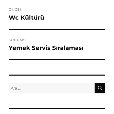
Yazı
ÖNCEKI
gezinmesi
Wc Kültürü
Önceki
yazı:
SONRAKI
Yemek Servis Sıralaması
Sonraki
yazı:
AR
Ara: