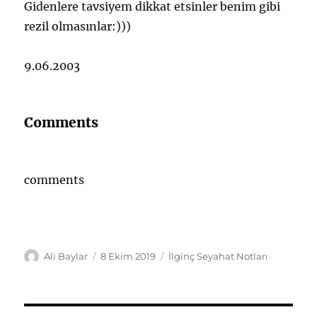
Gidenlere tavsiyem dikkat etsinler benim gibi
rezil olmasınlar:)))
9.06.2003
Comments
comments
Yazar
Yayın
Kategoriler
Ali Baylar
8 Ekim 2019
İlginç Seyahat Notları
tarihi