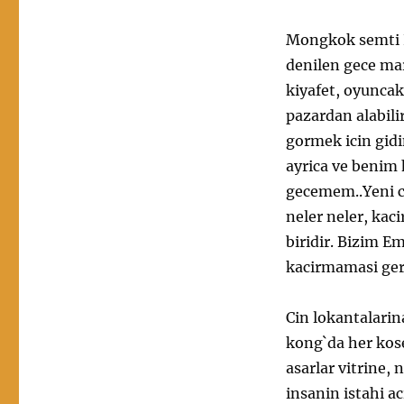
Mongkok semti 
denilen gece ma
kiyafet, oyuncak
pazardan alabili
gormek icin gid
ayrica ve benim
gecemem..Yeni ci
neler neler, kac
biridir. Bizim E
kacirmamasi ger
Cin lokantalarin
kong`da her kos
asarlar vitrine, 
insanin istahi a