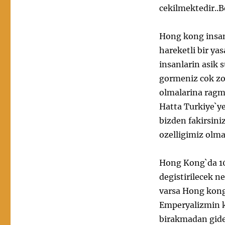
cekilmektedir..B
Hong kong insani
hareketli bir ya
insanlarin asik 
gormeniz cok zo
olmalarina ragm
Hatta Turkiye`ye
bizden fakirsini
ozelligimiz olma
Hong Kong`da 10
degistirilecek ne
varsa Hong kong 
Emperyalizmin ka
birakmadan gide