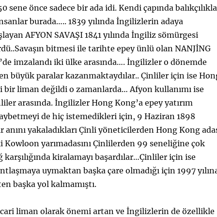
 sene önce sadece bir ada idi. Kendi çapında balıkçılıkla
sanlar burada….. 1839 yılında İngilizlerin adaya
şlayan AFYON SAVAŞI 1841 yılında İngiliz sömürgesi
dü..Savaşın bitmesi ile tarihte epey ünlü olan NANJİNG
de imzalandı iki ülke arasında…. İngilizler o dönemde
en büyük paralar kazanmaktaydılar.. Çinliler için ise Hon
 bir liman değildi o zamanlarda… Afyon kullanımı ise
nliler arasında. İngilizler Hong Kong’a epey yatırım
aybetmeyi de hiç istemedikleri için, 9 Haziran 1898
ir anını yakaladıkları Çinli yöneticilerden Hong Kong ada
i Kowloon yarımadasını Çinlilerden 99 seneliğine çok
 karşılığında kiralamayı başardılar…Çinliler için ise
antlaşmaya uymaktan başka çare olmadığı için 1997 yılın
en başka yol kalmamıştı.
cari liman olarak önemi artan ve İngilizlerin de özellikle