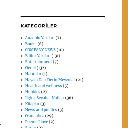
KATEGORILER
Anadolu Yazıları
(7)
Books
(6)
u
COMPANY NEWS
(10)
Editör Yazıları
(131)
Entertainment
(7)
Genel
(132)
Hatıralar
(1)
Hayata Dair Derin Mevzular
(21)
Health and wellness
(5)
Hobbies
(2)
a
İlginç Seyahat Notları
(36)
Kitaplar
(3)
News and politics
(3)
Osmanlıca
(29)
Poems I love
(2)
e
Siirler
(2)