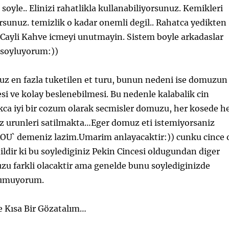
soyle.. Elinizi rahatlikla kullanabiliyorsunuz. Kemikleri
sunuz. temizlik o kadar onemli degil.. Rahatca yedikten
 Cayli Kahve icmeyi unutmayin. Sistem boyle arkadaslar
soyluyorum:))
muz en fazla tuketilen et turu, bunun nedeni ise domuzun
i ve kolay beslenebilmesi. Bu nedenle kalabalik cin
kca iyi bir cozum olarak secmisler domuzu, her kosede h
 urunleri satilmakta…Eger domuz eti istemiyorsaniz
ROU` demeniz lazim.Umarim anlayacaktir:)) cunku cince 
dildir ki bu soylediginiz Pekin Cincesi oldugundan diger
uzu farkli olacaktir ama genelde bunu soylediginizde
 umuyorum.
e Kısa Bir Gözatalım…