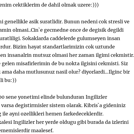
enim cektiklerim de dahil olmak uzere:)))
 genellikle asik suratlidir. Bunun nedeni cok stresli ve
samin olmasi..Cin`e gecmedne once de degisik degildi
suratliligi. Sokaklarda caddelerde gulumseyen insan
rdur. Bizim hayat standartlarimizin cok uztunde
en insanalrin mutsuz olmasi her zaman ilgimi cekmistir
 gelen misafirlerimin de bu nokta ilgisini cekmisti. Siz
z ama daha mutlusunuz nasil olur? diyorlardi…Ilginc bir
li bu:))
0 sene yonetimi elinde bulunduran Ingilizler
 varsa degistirmisler sistem olarak. Kibris`a gideniniz
ile ayni ozellikleri hemen farkedeceklerdir.
lesi Ingilizler her yerde oldugu gibi burada da izlerini
memislerdir maalesef.