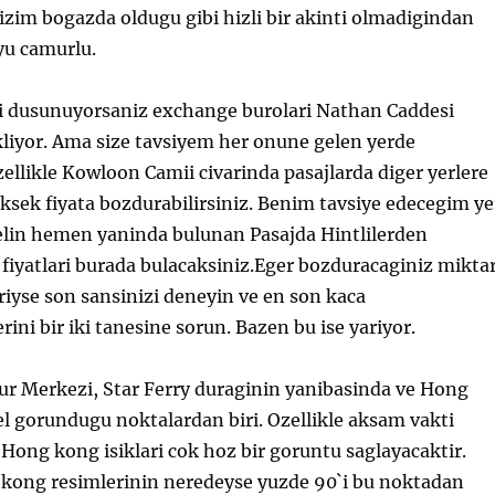
 bizim bogazda oldugu gibi hizli bir akinti olmadigindan
yu camurlu.
 dusunuyorsaniz exchange burolari Nathan Caddesi
kliyor. Ama size tavsiyem her onune gelen yerde
llikle Kowloon Camii civarinda pasajlarda diger yerlere
sek fiyata bozdurabilirsiniz. Benim tavsiye edecegim ye
elin hemen yaninda bulunan Pasajda Hintlilerden
 fiyatlari burada bulacaksiniz.Eger bozduracaginiz mikta
riyse son sansinizi deneyin ve en son kaca
ini bir iki tanesine sorun. Bazen bu ise yariyor.
r Merkezi, Star Ferry duraginin yanibasinda ve Hong
l gorundugu noktalardan biri. Ozellikle aksam vakti
Hong kong isiklari cok hoz bir goruntu saglayacaktir.
 kong resimlerinin neredeyse yuzde 90`i bu noktadan