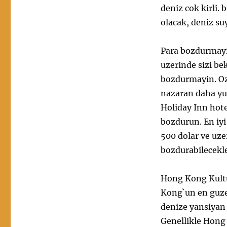
deniz cok kirli.
olacak, deniz su
Para bozdurmayi
uzerinde sizi be
bozdurmayin. Oze
nazaran daha yuk
Holiday Inn hot
bozdurun. En iyi
500 dolar ve uze
bozdurabilecekler
Hong Kong Kultu
Kong`un en guze
denize yansiyan 
Genellikle Hong