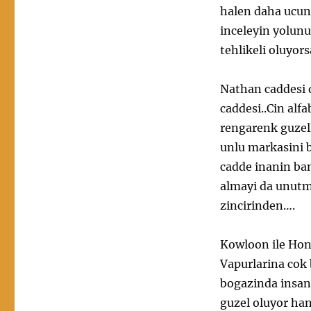
halen daha ucunc
inceleyin yolunu
tehlikeli oluyor
Nathan caddesi 
caddesi..Cin alf
rengarenk guzel
unlu markasini b
cadde inanin ba
almayi da unutm
zincirinden….
Kowloon ile Hon
Vapurlarina cok
bogazinda insani
guzel oluyor ha