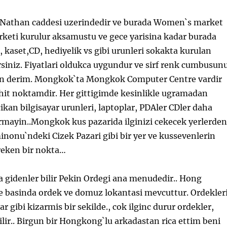
Nathan caddesi uzerindedir ve burada Women`s market
rketi kurulur aksamustu ve gece yarisina kadar burada
, kaset,CD, hediyelik vs gibi urunleri sokakta kurulan
rsiniz. Fiyatlari oldukca uygundur ve sirf renk cumbusun
in derim. Mongkok`ta Mongkok Computer Centre vardir
 hit noktamdir. Her gittigimde kesinlikle ugramadan
kan bilgisayar urunleri, laptoplar, PDAler CDler daha
irmayin..Mongkok kus pazarida ilginizi cekecek yerlerden
minonu`ndeki Cizek Pazari gibi bir yer ve kussevenlerin
eken bir nokta…
a gidenler bilir Pekin Ordegi ana menudedir.. Hong
e basinda ordek ve domuz lokantasi mevcuttur. Ordekler
nar gibi kizarmis bir sekilde., cok ilginc durur ordekler,
cilir.. Birgun bir Hongkong`lu arkadastan rica ettim beni