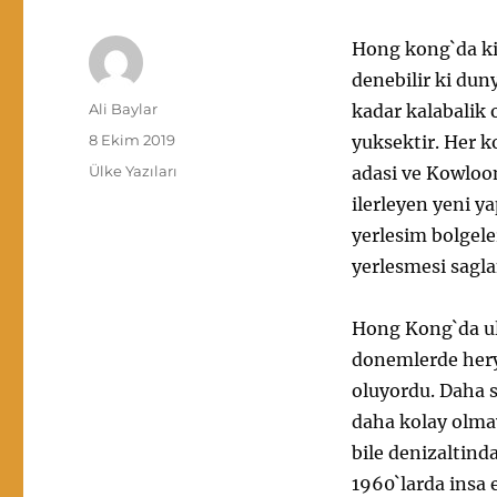
Hong kong`da ki
denebilir ki dun
Yazar
Ali Baylar
kadar kalabalik 
Yayın
8 Ekim 2019
yuksektir. Her 
tarihi
Kategoriler
Ülke Yazıları
adasi ve Kowloon
ilerleyen yeni 
yerlesim bolgele
yerlesmesi sagl
Hong Kong`da ula
donemlerde herye
oluyordu. Daha 
daha kolay olma
bile denizaltind
1960`larda insa e