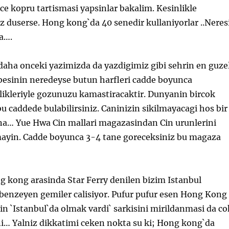
e kopru tartismasi yapsinlar bakalim. Kesinlikle
z duserse. Hong kong`da 40 senedir kullaniyorlar ..Neres
sa….
daha onceki yazimizda da yazdigimiz gibi sehrin en guze
abesinin neredeyse butun harfleri cadde boyunca
likleriyle gozunuzu kamastiracaktir. Dunyanin bircok
u caddede bulabilirsiniz. Caninizin sikilmayacagi hos bir
na… Yue Hwa Cin mallari magazasindan Cin urunlerini
ayin. Cadde boyunca 3-4 tane goreceksiniz bu magaza
g kong arasinda Star Ferry denilen bizim Istanbul
 benzeyen gemiler calisiyor. Pufur pufur esen Hong Kong
n `Istanbul`da olmak vardi` sarkisini mirildanmasi da co
ni… Yalniz dikkatimi ceken nokta su ki; Hong kong`da