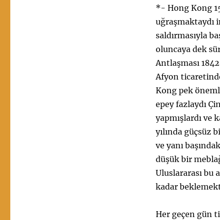
*- Hong Kong 150
uğraşmaktaydı in
saldırmasıyla ba
oluncaya dek sür
Antlaşması 1842’
Afyon ticaretind
Kong pek önemli
epey fazlaydı Çi
yapmışlardı ve k
yılında güçsüz b
ve yanı başındak
düşük bir meblağ
Uluslararası bu 
kadar beklemekt
Her geçen gün ti