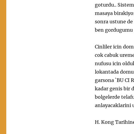
goturdu.. Sistem 
masaya birakiyor
sonra ustune de
ben gordugumu 
Cinliler icin do
cok cabuk uremes
nufusu icin oldu
lokantada domuz
garsona `BU CI 
kadar genis bir 
bolgelerde telaf
anlayacaklarini
H. Kong Tarihin