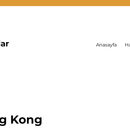
lar
Anasayfa
H
g Kong