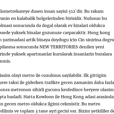
lometrekareye dusen insan sayisi 512`dir. Bu rakam
yanin en kalabalik bolgelerinden birisidir. Nufusun bu
olmasi sonucunda da dogal olarak ev kiralari oldukca
kosede yuksek binalar gozunuze carpacaktir. Hong kong
 yarimadasi artik binaya doydugu icin Cin sinirina dogr
yapilasma sonucunda NEW TERRITORIES denilen yeni
rinde yuksek apartmanlar kurularak insanlarin buralara
anmis.
sim olayi metro ile cozulmus sayilabilir. Ilk gittigim
re taksi ile giderken trafikte gecen zamanim daha fazl
sonra metronun sihirli gucunu kesfedince heryere ulasim
yta basladi. Hatta Kowloon ile Hong Kong adasi arasinda
an gecen metro oldukca ilgimi cekmistir. Bu metro
dilmis ve toplam 3 tane ayri gecisi var. Bizim yetkililer d