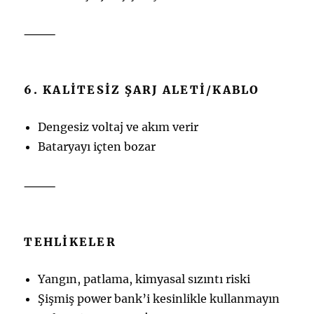
⸻
6. KALITESIZ ŞARJ ALETI/KABLO
Dengesiz voltaj ve akım verir
Bataryayı içten bozar
⸻
TEHLIKELER
Yangın, patlama, kimyasal sızıntı riski
Şişmiş power bank’i kesinlikle kullanmayın