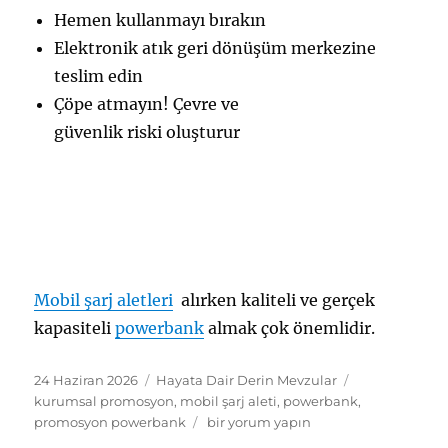
Hemen kullanmayı bırakın
Elektronik atık geri dönüşüm merkezine
teslim edin
Çöpe atmayın! Çevre ve
güvenlik riski oluşturur
Mobil şarj aletleri
alırken kaliteli ve gerçek
kapasiteli
powerbank
almak çok önemlidir.
Yayın
Kategoriler
Etiketler
24 Haziran 2026
Hayata Dair Derin Mevzular
tarihi
kurumsal promosyon
,
mobil şarj aleti
,
powerbank
,
Power
promosyon powerbank
bir yorum yapın
Bank