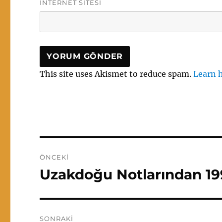
İNTERNET SITESI
This site uses Akismet to reduce spam.
Learn 
Yazı
ÖNCEKI
gezinmesi
Uzakdoğu Notlarından 19
Önceki
yazı:
SONRAKI