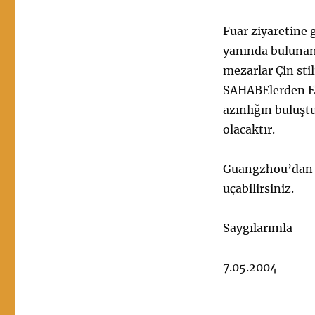
Fuar ziyaretine 
yanında bulunan
mezarlar Çin sti
SAHABElerden Eb
azınlığın buluşt
olacaktır.
Guangzhou’dan ar
uçabilirsiniz.
Saygılarımla
7.05.2004