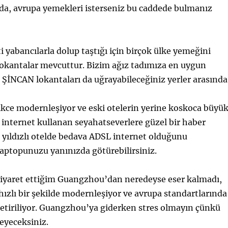
a, avrupa yemekleri isterseniz bu caddede bulmanız
yabancılarla dolup taştığı için birçok ülke yemeğini
lokantalar mevcuttur. Bizim ağız tadımıza en uygun
ŞİNCAN lokantaları da uğrayabileceğiniz yerler arasında
ikce modernleşiyor ve eski otelerin yerine koskoca büyü
r, internet kullanan seyahatseverlere güzel bir haber
 yıldızlı otelde bedava ADSL internet olduğunu
Laptopunuzu yanınızda götürebilirsiniz.
 ziyaret ettiğim Guangzhou’dan neredeyse eser kalmadı,
hızlı bir şekilde modernleşiyor ve avrupa standartlarında
getiriliyor. Guangzhou’ya giderken stres olmayın çünkü
eyeceksiniz.