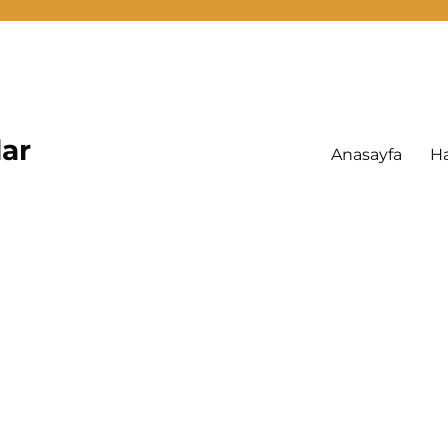
lar
Anasayfa
H