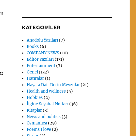
en
KATEGORILER
Anadolu Yazıları
(7)
Books
(6)
COMPANY NEWS
(10)
Editör Yazıları
(131)
Entertainment
(7)
Genel
(132)
er
Hatıralar
(1)
Hayata Dair Derin Mevzular
(21)
Health and wellness
(5)
Hobbies
(2)
İlginç Seyahat Notları
(36)
Kitaplar
(3)
News and politics
(3)
Osmanlıca
(29)
Poems I love
(2)
Siirler
(2)