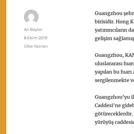
Guangzhou şehri
birisidir. Hong 
Yazar
Ali Baylar
yatırımcıların da
Yayın
8 Ekim 2019
gelişim sağlamış
tarihi
Kategoriler
Ülke Yazıları
Guangzhou, KAN
uluslararası fua
yapılan bu fuarı
sergilenmekte ve
Guangzhou’yu ilk
Caddesi’ne gideb
götüreceklerdir. 
yürüyüş caddesid