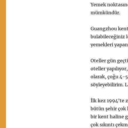
Yemek noktasınd
mümkündür.
Guangzhou kenti 
bulabileceğiniz 
yemekleri yapan 
Oteller gün geçt
oteller yapılıyo
olarak, çoğu 4-5
söyleyebilirim. 
İlk kez 1994’te
bütün şehir çok 
bir kent haline 
çok sıkıntı çekm