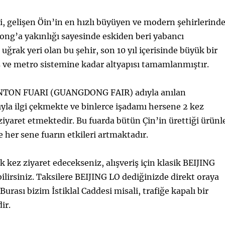
, gelişen Öin’in en hızlı büyüyen ve modern şehirlerind
Kong’a yakınlığı sayesinde eskiden beri yabancı
 uğrak yeri olan bu şehir, son 10 yıl içerisinde büyük bir
 ve metro sistemine kadar altyapısı tamamlanmıştır.
TON FUARI (GUANGDONG FAIR) adıyla anılan
rıyla ilgi çekmekte ve binlerce işadamı hersene 2 kez
 ziyaret etmektedir. Bu fuarda bütün Çin’in ürettiği ürünl
 her sene fuarın etkileri artmaktadır.
 kez ziyaret edecekseniz, alışveriş için klasik BEIJING
ilirsiniz. Taksilere BEIJING LO dediğinizde direkt oraya
Burası bizim İstiklal Caddesi misali, trafiğe kapalı bir
ir.