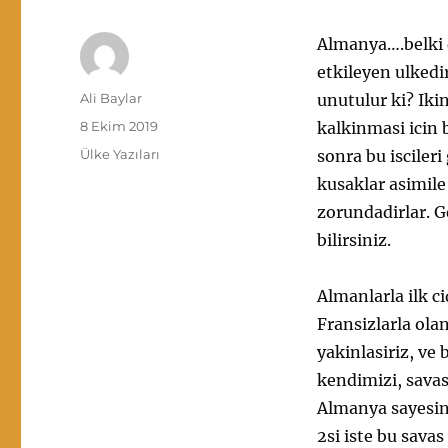
Almanya….belki d
etkileyen ulkedi
Yazar
Ali Baylar
unutulur ki? Iki
Yayın
8 Ekim 2019
kalkinmasi icin 
tarihi
Kategoriler
Ülke Yazıları
sonra bu isciler
kusaklar asimile
zorundadirlar. G
bilirsiniz.
Almanlarla ilk c
Fransizlarla ol
yakinlasiriz, ve 
kendimizi, savas
Almanya sayesind
2si iste bu sav