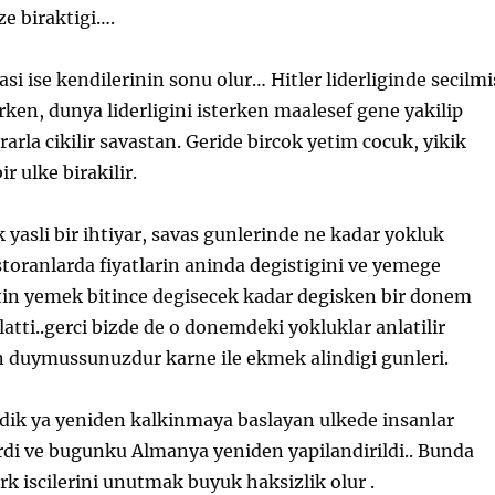
ize biraktigi….
si ise kendilerinin sonu olur… Hitler liderliginde secilmi
rken, dunya liderligini isterken maalesef gene yakilip
ararla cikilir savastan. Geride bircok yetim cocuk, yikik
ir ulke birakilir.
asli bir ihtiyar, savas gunlerinde ne kadar yokluk
estoranlarda fiyatlarin aninda degistigini ve yemege
atin yemek bitince degisecek kadar degisken bir donem
latti..gerci bizde de o donemdeki yokluklar anlatilir
 duymussunuzdur karne ile ekmek alindigi gunleri.
edik ya yeniden kalkinmaya baslayan ulkede insanlar
rdi ve bugunku Almanya yeniden yapilandirildi.. Bunda
k iscilerini unutmak buyuk haksizlik olur .