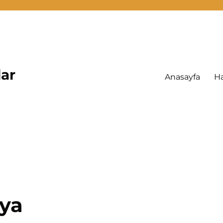
lar
Anasayfa
H
ya