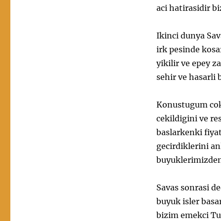
aci hatirasidir b
Ikinci dunya Sava
irk pesinde kosa
yikilir ve epey z
sehir ve hasarli b
Konustugum cok y
cekildigini ve r
baslarkenki fiy
gecirdiklerini an
buyuklerimizden
Savas sonrasi d
buyuk isler basa
bizim emekci Tur