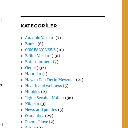
l
KATEGORILER
Anadolu Yazıları
(7)
Books
(6)
COMPANY NEWS
(10)
Editör Yazıları
(131)
Entertainment
(7)
Genel
(132)
Hatıralar
(1)
Hayata Dair Derin Mevzular
(21)
ve
Health and wellness
(5)
Hobbies
(2)
İlginç Seyahat Notları
(36)
Kitaplar
(3)
News and politics
(3)
Osmanlıca
(29)
Poems I love
(2)
ef
Siirler
(2)