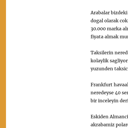
Arabalar bizdeki 
dogal olarak cok
30.000 marka al
fiyata almak m
Taksilerin nered
kolaylik sagliyo
yuzunden taksici
Frankfurt havaal
neredeyse 40 sen
bir inceleyin der
Eskiden Almancil
akrabamiz polaro