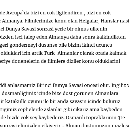
e Avrupa`da bizi en cok ilgilendiren , bizi en cok
r Almanya. Filmlerimize konu olan Helgalar, Hanslar nasi
nci Dunya Savasi sonrasi yerle bir olmus ulkenin
bizden isci talep eden Almanya daha sonra kalkindiktan
i geri gondermeyi dusunse bile bizim ikinci ucuncu
 olduklari icin artik Turk-Almanlar olarak orada kalmak
eriye donenelerin de filmlere diziler konu olduklarini
iddi anlasmamiz Birinci Dunya Savasi oncesi olur. Ingiliz 
an dusmanligimiz icinde bize dost gorunen Almanlara
bir katakulle oyunu ile bir anda savasin icinde buluruz
tigimiz cephelerde aslanlar gibi cikariz ama kaybeden
e bizde cok sey kaybederiz. Osmanli topraklarinin 3te
as sonrasi elimizden cikiverir….Alman dostumuzun maales