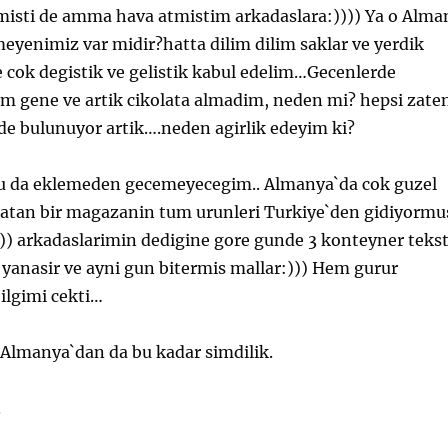
irmisti de amma hava atmistim arkadaslara:)))) Ya o Alma
meyenimiz var midir?hatta dilim dilim saklar ve yerdik
 cok degistik ve gelistik kabul edelim…Gecenlerde
im gene ve artik cikolata almadim, neden mi? hepsi zate
de bulunuyor artik….neden agirlik edeyim ki?
tu da eklemeden gecemeyecegim.. Almanya`da cok guzel
 satan bir magazanin tum urunleri Turkiye`den gidiyormu
)) arkadaslarimin dedigine gore gunde 3 konteyner tekst
yanasir ve ayni gun bitermis mallar:))) Hem gurur
lgimi cekti…
lmanya`dan da bu kadar simdilik.
.