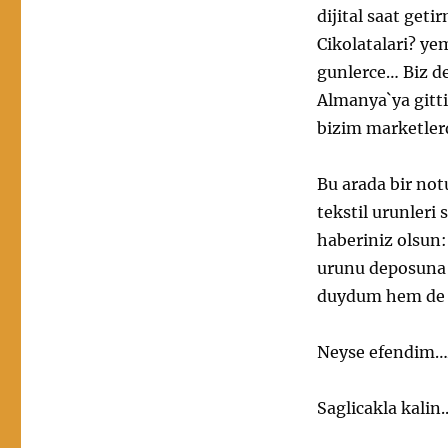
dijital saat get
Cikolatalari? ye
gunlerce… Biz de
Almanya`ya gitt
bizim marketler
Bu arada bir no
tekstil urunleri
haberiniz olsun:
urunu deposuna 
duydum hem de i
Neyse efendim…A
Saglicakla kalin.