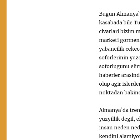
Bugun Almanya`d
kasabada bile Tu
civarlari bizim 
marketi gormeni
yabancilik cekec
soforlerinin yuzd
soforlugunu eli
haberler arasind
olup agir islerde
noktadan bakinca
Almanya`da trenl
yuzyillik degil, 
insan neden ned
kendini alamiyor