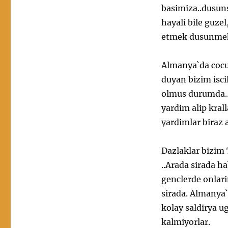
basimiza..dusun
hayali bile guze
etmek dusunme
Almanya`da cocuk
duyan bizim isci
olmus durumda… 
yardim alip kral
yardimlar biraz 
Dazlaklar bizim 
..Arada sirada h
genclerde onlari
sirada. Almanya`
kolay saldirya ug
kalmiyorlar.