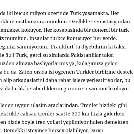
a iki bucuk milyon uzerinde Turk yasamakta. Her
rklere rastlamaniz mumkun. Ozellikle tren istasyonlari
memleket kokuyor. Her kosebasinda bir donerci bir turk
z mumkun. Insanlar turkce konusuyor her yerde.
eginizi sanmiyorum…Frankfurt`ta diyebilirim ki taksi
e 80`i Turk, gerci su siralarda Pakistanlilar taksi
mizden almaya basliyorlarmis ya, kulagimiza gelen
a bu da. Zaten orada isi ogrenen Turkler birbirine destek
n alip arkadaslarini daha rahat islere yerlestiriyorlar, bu
 da birlik beraberliklerini gorunce insan mutlu oluyor.
er en uygun ulasim araclarindan. Trenler bizdeki gibi
elektrikle calisan trenler saatte 200 km hizla giderken
en bizde boyle tren yollari yapilmiyor halen demekten
. Demekki isteyince hersey olabiliyor.Darisi