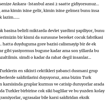
senize Ankara-Istanbul arasi 2 saatte gidiyorsunuz…
l, ama kimin isine gelir, kimin isine gelmez bunu insa
k lazim……
 basina belirli miktarda devlet yardimi yapiliyor, bunu
lerimizin bir kismi da surusune bereket cocuk fabrikasi
hatta duyduguma gore bazisi calismayip bir de ek
lar gibi yasiyormus bugune kadar ama son yillarda bu
azaltilmis. simdi o kadar da rahat degil insanlar…
Turklerin en sikinti cektikleri yabanci dusmani grup
aberlerde saldirilarini duyuyoruz, ama bizim Turk
n karsisinda gruplar kurmus ve catisip duruyorlar arada
da Turkler birbirine cok siki baglilar ve bu yuzden kolay
ramiyorlar, ugrasalar bile karsi saldiridan eksik