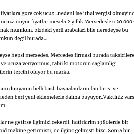
fiyatlara gore cok ucuz ..nedeni ise ithal vergisi olmayin
 ucuza iniyor fiyatlar.mesela 2 yillik Mersedesleri 20.000
mak mumkun. bizdeki yerli arabalari bile neredeyse bu
umkun degil burada…
eyse hepsi mersedes. Mercedes firmasi burada taksiciler
r ve ucuza veriyormus, tabii ki motorun saglamligi
lerin tercihi oluyor bu marka.
ani dunyanin belli basli havaalanlarindan birisi ve
eden beri yeni eklemelerle daima buyuyor..Vaktiniz var
im.
ar ne getirse ilgimizi cekerdi, hatirlarim 1980lerde bir
id makine getirmisti, ne ilginc gelmisti bize. Sonra bir