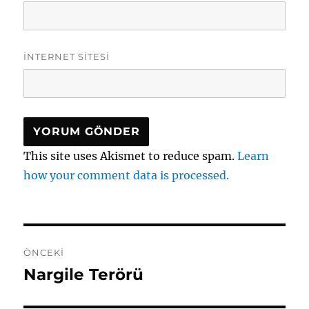
İNTERNET SITESI
This site uses Akismet to reduce spam.
Learn
how your comment data is processed.
Yazı
ÖNCEKI
gezinmesi
Nargile Terörü
Önceki
yazı: