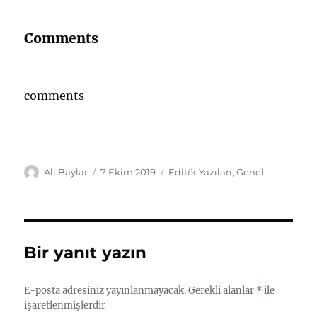
Comments
comments
Yazar
Yayın
Kategoriler
Ali Baylar
7 Ekim 2019
Editör Yazıları
,
Genel
tarihi
Bir yanıt yazın
E-posta adresiniz yayınlanmayacak.
Gerekli alanlar
*
ile
işaretlenmişlerdir