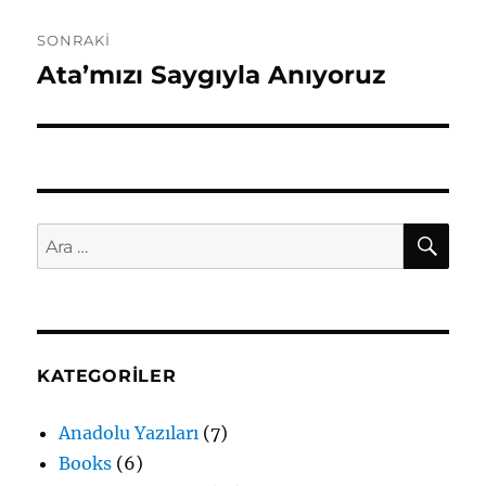
SONRAKI
Ata’mızı Saygıyla Anıyoruz
Sonraki
yazı:
AR
Ara:
KATEGORILER
Anadolu Yazıları
(7)
Books
(6)