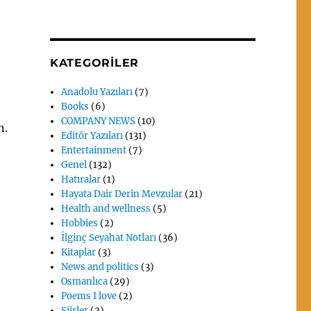
KATEGORILER
Anadolu Yazıları
(7)
Books
(6)
COMPANY NEWS
(10)
n.
Editör Yazıları
(131)
Entertainment
(7)
Genel
(132)
Hatıralar
(1)
Hayata Dair Derin Mevzular
(21)
Health and wellness
(5)
Hobbies
(2)
İlginç Seyahat Notları
(36)
Kitaplar
(3)
News and politics
(3)
Osmanlıca
(29)
Poems I love
(2)
Siirler
(2)