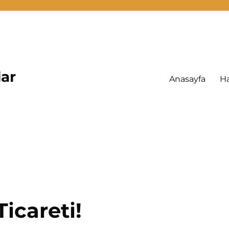
lar
Anasayfa
H
icareti!