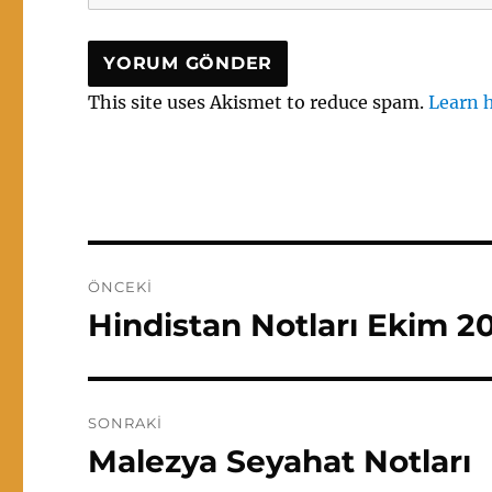
This site uses Akismet to reduce spam.
Learn 
Yazı
ÖNCEKI
gezinmesi
Hindistan Notları Ekim 20
Önceki
yazı:
SONRAKI
Malezya Seyahat Notları
Sonraki
yazı: