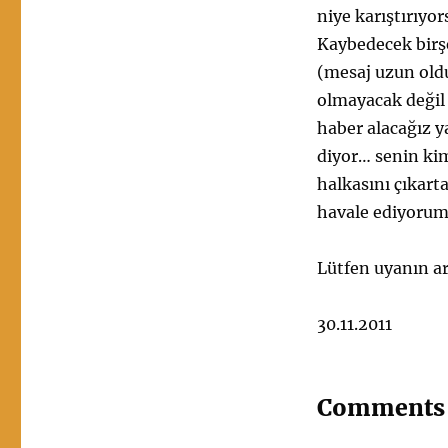
niye karıştırıyo
Kaybedecek birşe
(mesaj uzun oldu
olmayacak değil
haber alacağız y
diyor… senin kim
halkasını çıkar
havale ediyoru
Lütfen uyanın a
30.11.2011
Comments