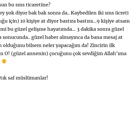
rsun bu sms ticaretine?
y yok diyor bak bak sonra da.. Kaybedilen iki sms ücreti
ğu için) 10 kişiye at diyor bastıra bastıra…9 kişiye atsam
 mi bu güzel gelişme hayatımda… 3 dakika sonra güzel
a sonucunda.. güzel haber almayınca da bana mesaj at
 olduğunu bilsem neler yapacağım da! Zincirin ilk
tan O! (güzel annenin) çocuğunu çok sevdiğim Allah’ıma
m
rtık saf müslümanlar!