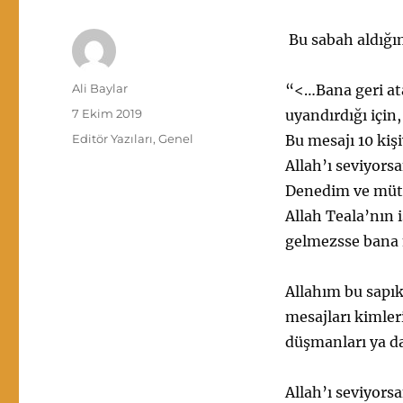
Bu sabah aldığım
Yazar
Ali Baylar
“<…Bana geri at
Yayın
7 Ekim 2019
uyandırdığı için
tarihi
Kategoriler
Editör Yazıları
,
Genel
Bu mesajı 10 kişi
Allah’ı seviyorsa
Denedim ve müth
Allah Teala’nın 
gelmezsse bana 
Allahım bu sapık
mesajları kimler
düşmanları ya da
Allah’ı seviyors