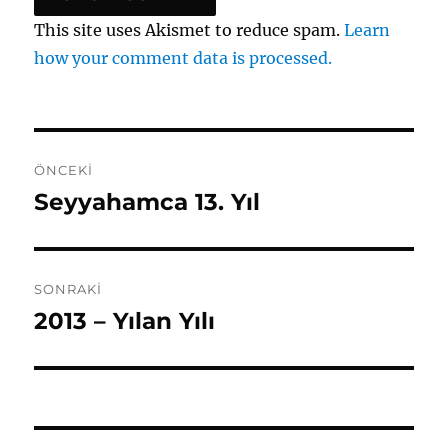
This site uses Akismet to reduce spam.
Learn
how your comment data is processed.
Yazı
ÖNCEKI
gezinmesi
Seyyahamca 13. Yıl
Önceki
yazı:
SONRAKI
2013 – Yılan Yılı
Sonraki
yazı: