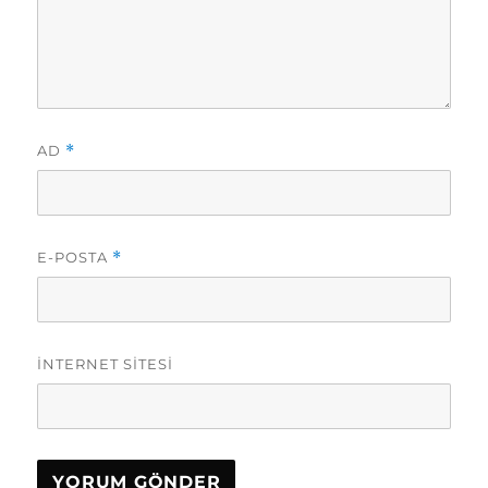
AD
*
E-POSTA
*
İNTERNET SITESI