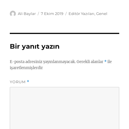
Yazar
Yayın
Kategoriler
Ali Baylar
7 Ekim 2019
Editör Yazıları
,
Genel
tarihi
Bir yanıt yazın
E-posta adresiniz yayınlanmayacak.
Gerekli alanlar
*
ile
işaretlenmişlerdir
YORUM
*