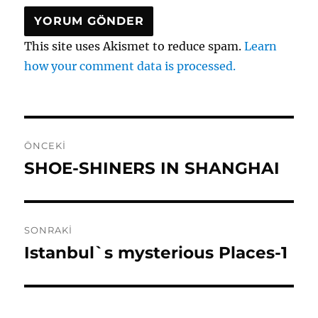
This site uses Akismet to reduce spam.
Learn
how your comment data is processed.
Yazı
ÖNCEKI
gezinmesi
SHOE-SHINERS IN SHANGHAI
Önceki
yazı:
SONRAKI
Istanbul`s mysterious Places-1
Sonraki
yazı: