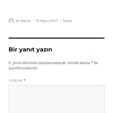
Yazar
Yayın
Kategoriler
Ali Baylar
15 Mayıs 2007
Travel
tarihi
Bir yanıt yazın
E-posta adresiniz yayınlanmayacak.
Gerekli alanlar
*
ile
işaretlenmişlerdir
YORUM
*