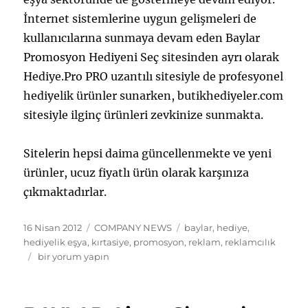
İnternet sistemlerine uygun gelişmeleri de
kullanıcılarına sunmaya devam eden Baylar
Promosyon Hediyeni Seç sitesinden ayrı olarak
Hediye.Pro PRO uzantılı sitesiyle de profesyonel
hediyelik ürünler sunarken, butikhediyeler.com
sitesiyle ilginç ürünleri zevkinize sunmakta.
Sitelerin hepsi daima güncellenmekte ve yeni
ürünler, ucuz fiyatlı ürün olarak karşınıza
çıkmaktadırlar.
Yayın
Kategoriler
Etiketler
16 Nisan 2012
COMPANY NEWS
baylar
,
hediye
,
tarihi
hediyelik eşya
,
kırtasiye
,
promosyon
,
reklam
,
reklamcılık
Hediyenisec
bir yorum yapın
Hediye
ve
Hediyelik