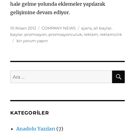
hale gelme yolunda eklemeler yapılarak
gelişimine devam ediyor.
Yayın
Kategoriler
Etiketler
10 Nisan 2012
COMPANY NEWS
ajans
,
ali baylar
,
tarihi
baylar
,
promosyon
,
promosyonculuk
,
reklam
,
reklamcılık
BAYLAR
bir yorum yapın
Ajans
Sistemi
için
AR
Ara:
KATEGORILER
Anadolu Yazıları
(7)