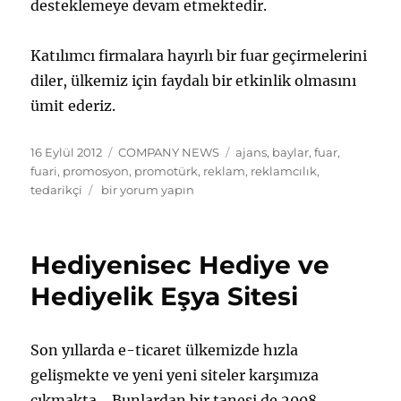
desteklemeye devam etmektedir.
Katılımcı firmalara hayırlı bir fuar geçirmelerini
diler, ülkemiz için faydalı bir etkinlik olmasını
ümit ederiz.
Yayın
Kategoriler
Etiketler
16 Eylül 2012
COMPANY NEWS
ajans
,
baylar
,
fuar
,
tarihi
fuari
,
promosyon
,
promotürk
,
reklam
,
reklamcılık
,
Promotürk
tedarikçi
bir yorum yapın
Fuarı
için
Hediyenisec Hediye ve
Hediyelik Eşya Sitesi
Son yıllarda e-ticaret ülkemizde hızla
gelişmekte ve yeni yeni siteler karşımıza
çıkmakta… Bunlardan bir tanesi de 2008