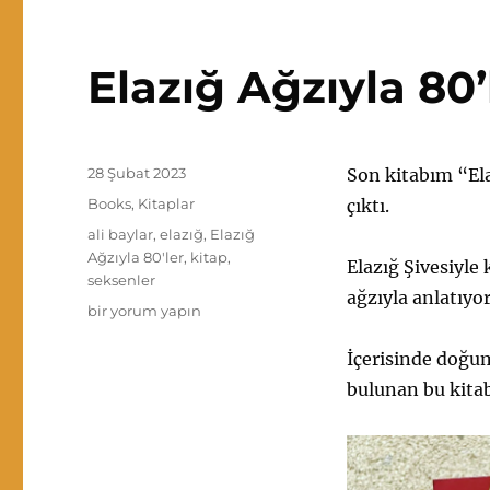
Elazığ Ağzıyla 80’
Yayın
28 Şubat 2023
Son kitabım “Ela
tarihi
Kategoriler
Books
,
Kitaplar
çıktı.
Etiketler
ali baylar
,
elazığ
,
Elazığ
Ağzıyla 80'ler
,
kitap
,
Elazığ Şivesiyle k
seksenler
ağzıyla anlatıyor
Elazığ
bir yorum yapın
Ağzıyla
80’ler
İçerisinde doğu
için
bulunan bu kitab