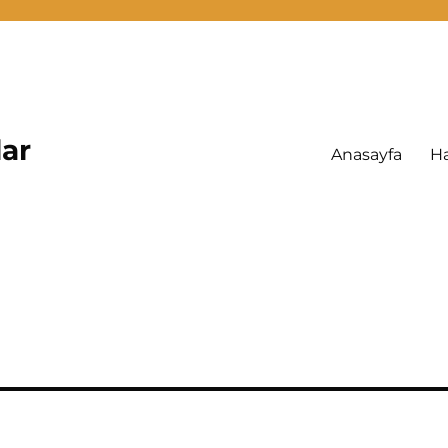
lar
Anasayfa
H