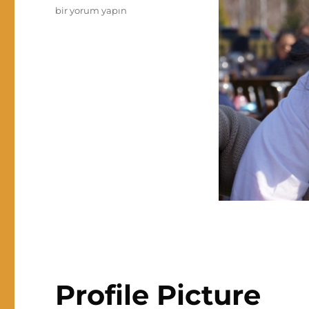
My
bir yorum yapın
Loveliest
Daughter
Ayşe
Nevra
için
Profile Picture