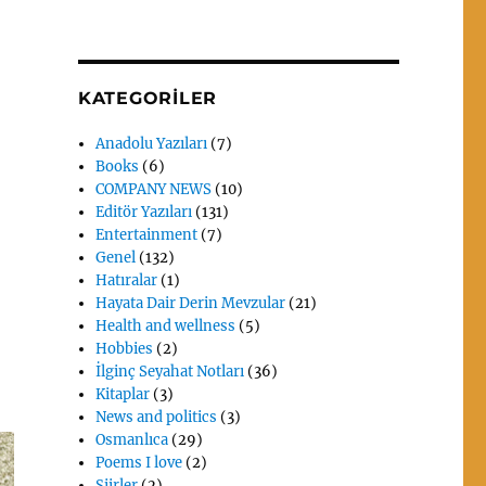
KATEGORILER
Anadolu Yazıları
(7)
Books
(6)
COMPANY NEWS
(10)
Editör Yazıları
(131)
Entertainment
(7)
Genel
(132)
Hatıralar
(1)
Hayata Dair Derin Mevzular
(21)
Health and wellness
(5)
Hobbies
(2)
İlginç Seyahat Notları
(36)
Kitaplar
(3)
News and politics
(3)
Osmanlıca
(29)
Poems I love
(2)
Siirler
(2)