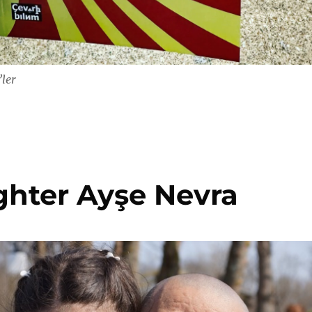
’ler
ghter Ayşe Nevra