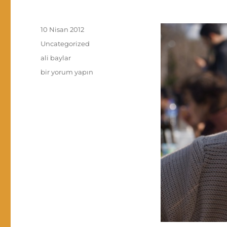
Yayın
10 Nisan 2012
tarihi
Kategoriler
Uncategorized
Etiketler
ali baylar
Profile
bir yorum yapın
Picture
için