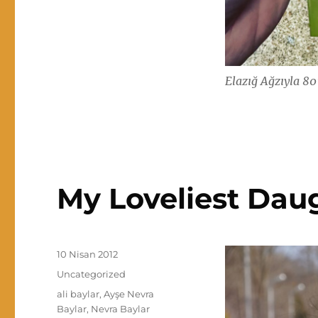
Elazığ Ağzıyla 80
My Loveliest Dau
Yayın
10 Nisan 2012
tarihi
Kategoriler
Uncategorized
Etiketler
ali baylar
,
Ayşe Nevra
Baylar
,
Nevra Baylar