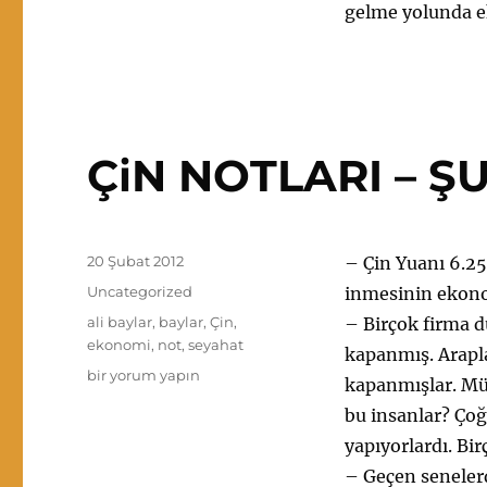
gelme yolunda e
ÇiN NOTLARI – Ş
Yayın
20 Şubat 2012
– Çin Yuanı 6.25
tarihi
Kategoriler
Uncategorized
inmesinin ekonom
Etiketler
ali baylar
,
baylar
,
Çin
,
– Birçok firma 
ekonomi
,
not
,
seyahat
kapanmış. Arapla
ÇiN
bir yorum yapın
kapanmışlar. Müş
NOTLARI
bu insanlar? Çoğ
–
ŞUBAT
yapıyorlardı. Bi
2012
– Geçen senelerd