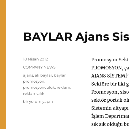
BAYLAR Ajans Si
Yayın
10 Nisan 2012
Promosyon Sektö
tarihi
Kategoriler
COMPANY NEWS
PROMOSYON, çalış
Etiketler
ajans
,
ali baylar
,
baylar
,
AJANS SİSTEMİ’n
promosyon
,
Sektöre bir ilki
promosyonculuk
,
reklam
,
Promosyon, siste
reklamcılık
sektör portalı ol
BAYLAR
bir yorum yapın
Ajans
Sistemin altyapıs
Sistemi
İşlem Departman
için
sık sık olduğu b