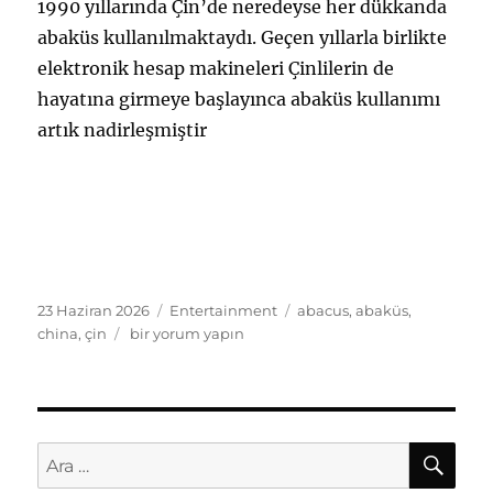
1990 yıllarında Çin’de neredeyse her dükkanda
abaküs kullanılmaktaydı. Geçen yıllarla birlikte
elektronik hesap makineleri
Ç
inlilerin de
hayatına girmeye başlayınca abaküs kullanımı
artık nadir
leşmiştir
Yayın
Kategoriler
Etiketler
23 Haziran 2026
Entertainment
abacus
,
abaküs
,
tarihi
ABAKÜS
china
,
çin
bir yorum yapın
Nedir?
için
AR
Ara: