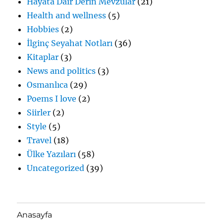
Hayata Dair Derin Mevzular
(21)
Health and wellness
(5)
Hobbies
(2)
İlginç Seyahat Notları
(36)
Kitaplar
(3)
News and politics
(3)
Osmanlıca
(29)
Poems I love
(2)
Siirler
(2)
Style
(5)
Travel
(18)
Ülke Yazıları
(58)
Uncategorized
(39)
Anasayfa