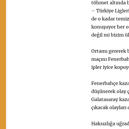
töhmet altında b
– Türkiye Ligle
de o kadar temiz
konuşuyor her o
değil mi bizim 
Ortamı gererek b
maçını Fenerbah
ipler iyice kopuy
Fenerbahçe kazan
düşünerek olay 
Galatasaray kaz
çıkacak olaylar
Haksızlığa uğrad