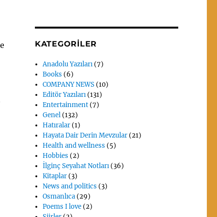
KATEGORILER
he
Anadolu Yazıları
(7)
Books
(6)
COMPANY NEWS
(10)
Editör Yazıları
(131)
n
Entertainment
(7)
Genel
(132)
Hatıralar
(1)
Hayata Dair Derin Mevzular
(21)
Health and wellness
(5)
Hobbies
(2)
İlginç Seyahat Notları
(36)
Kitaplar
(3)
News and politics
(3)
Osmanlıca
(29)
Poems I love
(2)
Siirler
(2)