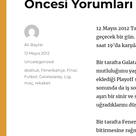
Öncesi Yorumları
12 Mayıs 2012 Ta
geçecek bir gün.
Yazar
Ali Baylar
saat 19’da karşı
Yayın
12 Mayıs 2012
tarihi
Kategoriler
Uncategorized
Bir tarafta Gala
Etiketler
dostluk
,
Fenerbahçe
,
Final
,
mutluluğunu yaşa
Futbol
,
Galatasaray
,
Lig
,
eklediği Playoff
maç
,
rekabet
sonunda da iş so
aşırı bir sinir v
uğradıklarını d
Bir tarafta Fen
bitirmesine rağm