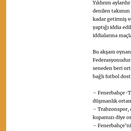
Yıldırım aylardır
denilen takımın 
kadar getirmiş v
yaptığı iddia ed
iddialarına maçl
Bu akşam oynana
Federasyonudur.
seneden beri or
bağlı futbol dos
– Fenerbahçe-Tra
düşmanlık ortam
– Trabzonspor, e
kupamızı diye ort
– Fenerbahçe’ni