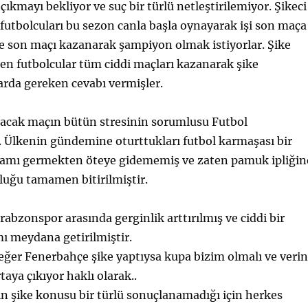
 çıkmayı bekliyor ve suç bir türlü netleştirilemiyor. Şikeci
futbolcuları bu sezon canla başla oynayarak işi son maça
e son maçı kazanarak şampiyon olmak istiyorlar. Şike
ilen futbolcular tüm ciddi maçları kazanarak şike
arda gereken cevabı vermişler.
cak maçın bütün stresinin sorumlusu Futbol
 Ülkenin gündemine oturttukları futbol karmaşası bir
tamı germekten öteye gidememiş ve zaten pamuk ipliğin
tluğu tamamen bitirilmiştir.
bzonspor arasında gerginlik arttırılmış ve ciddi bir
ı meydana getirilmiştir.
ğer Fenerbahçe şike yaptıysa kupa bizim olmalı ve verin
aya çıkıyor haklı olarak..
n şike konusu bir türlü sonuçlanamadığı için herkes