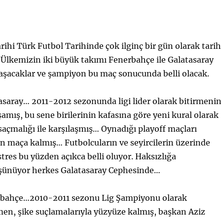
rihi Türk Futbol Tarihinde çok ilginç bir gün olarak tari
 Ülkemizin iki büyük takımı Fenerbahçe ile Galatasaray
laşacaklar ve şampiyon bu maç sonucunda belli olacak.
tasaray… 2011-2012 sezonunda ligi lider olarak bitirmeni
mış, bu sene birilerinin kafasına göre yeni kural olarak
 saçmalığı ile karşılaşmış… Oynadığı playoff maçları
n maça kalmış… Futbolcuların ve seyircilerin üzerinde
e stres bu yüzden açıkca belli oluyor. Haksızlığa
üşünüyor herkes Galatasaray Cephesinde…
erbahçe…2010-2011 sezonu Lig Şampiyonu olarak
en, şike suçlamalarıyla yüzyüze kalmış, başkan Aziz