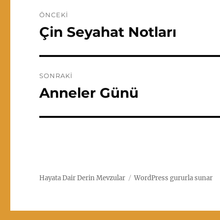
Yazı
ÖNCEKI
gezinmesi
Çin Seyahat Notları
Önceki
yazı:
SONRAKI
Anneler Günü
Sonraki
yazı:
Hayata Dair Derin Mevzular
WordPress gururla sunar