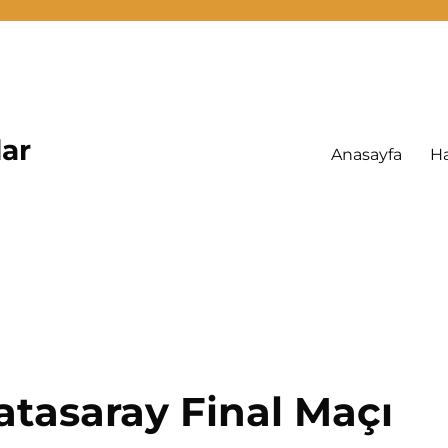
lar
Anasayfa
H
atasaray Final Maçı