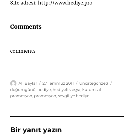
Site adresi: http://www.hediye.pro
Comments
comments
Yazar
Yayın
Kategoriler
Etiketler
Ali Baylar
27 Temmuz 2011
Uncategorized
tarihi
doğumgünü
,
hediye
,
hediyelik eşya
,
kurumsal
promosyon
,
promosyon
,
sevgiliye hediye
Bir yanıt yazın