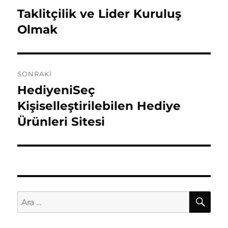
gezinmesi
Taklitçilik ve Lider Kuruluş
Önceki
yazı:
Olmak
SONRAKI
HediyeniSeç
Sonraki
yazı:
Kişiselleştirilebilen Hediye
Ürünleri Sitesi
AR
Ara: