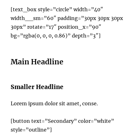
[text_box style=”circle” width=”40″
width__sm=”60″ padding=”30px 30px 30px
30px” rotate=”17″ position_x=”90″
bg=”rgba(0, 0, 0, 0.86)” depth=”3″]
Main Headline
Smaller Headline
Lorem ipsum dolor sit amet, conse.
[button text=”Secondary” color=”white”
style=”outline”]