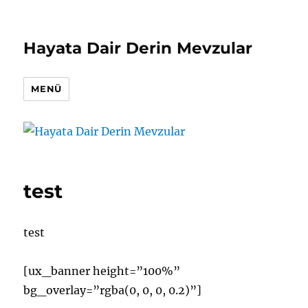
Hayata Dair Derin Mevzular
MENÜ
test
test
[ux_banner height=”100%”
bg_overlay=”rgba(0, 0, 0, 0.2)”]