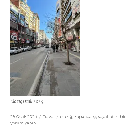
Elazığ Ocak 2024
Yayın
Kategoriler
Etiketler
Elazığ
29 Ocak 2024
Travel
elazığ
,
kapalıçarşı
,
seyahat
bir
tarihi
Seyahati
yorum yapın
–
Ocak