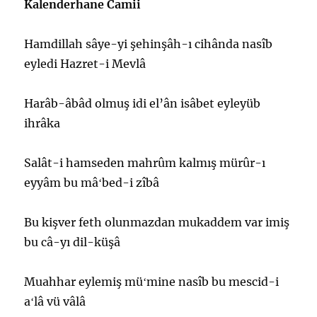
Kalenderhane Camii
Hamdillah sâye-yi şehinşâh-ı cihânda nasîb
eyledi Hazret-i Mevlâ
Harâb-âbâd olmuş idi el’ân isâbet eyleyüb
ihrâka
Salât-i hamseden mahrûm kalmış mürûr-ı
eyyâm bu mâʻbed-i zîbâ
Bu kişver feth olunmazdan mukaddem var imiş
bu câ-yı dil-küşâ
Muahhar eylemiş müʻmine nasîb bu mescid-i
aʻlâ vü vâlâ