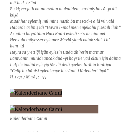
mâʻbed-i zîbâ
Bu kişver feth olunmazdan mukaddem var imiş bu câ-yı dil-
küşâ
Muahhar eylemiş müʻmine nasîb bu mescid-i aʻlâ vü vâlâ
Haberde gelmiş idi “Hayrü’l-mal men enfekahu fî sebîli’llâh”
Ashâb-ı hayrâtdan Hacı Kadrî eyledi saʻy ile himmet
Her kula müyesser eylemez Mevlâ şimdi olduk sâni-i bî-
hem-tâ
Hayra saʻy ettiği içün eylesin Hudâ âhiretin maʻmûr
Bâniyânın murâdı ancak duâ-yı hayr ile yâd olsun için dâimâ
Lutf ile imdâd eyleyip Mevlâ dedi gevher târîhin Kadriyâ
“Gelip bu bânisi eyledi gaye bu câmi-i Kalenderi ihyâ”
H. 1271 / M. 1854-55
Kalenderhane Camii