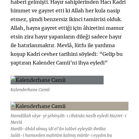
haberi gelmişti. Hayır sahiplerinden Hacı Kadri
himmet ve gayret etti ki Allah her kula nasip
etmez, şimdi benzersiz ikinci tamircisi olduk.
Allah, hayra gayret ettiği için âhiretini mamur
etsin zira hayır yapanların dileği sadece hayır
ile hatırlanmaktır. Mevlâ, lütfu ile yardıma
koşup Kadri cevher tarihini söyledi: “Gelip bu
yaptıran Kalender Camii’ni ihya eyledi”
Kalenderhane Camii
Hamdillah sâye-yi şehinşâh-ı cihânda nasîb eyledi Hazret-i
Mevlâ
Harâb-âbâd olmuş idi el’ân isâbet eyleyüb ihrâka
Salât-i hamseden mahrûm kalmış mürûr-ı eyyâm bu