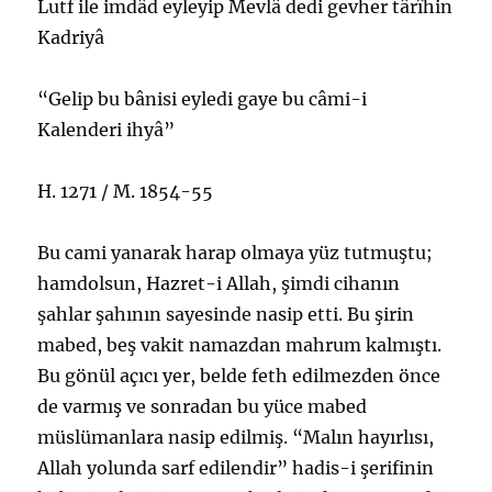
Lutf ile imdâd eyleyip Mevlâ dedi gevher târîhin
Kadriyâ
“Gelip bu bânisi eyledi gaye bu câmi-i
Kalenderi ihyâ”
H. 1271 / M. 1854-55
Bu cami yanarak harap olmaya yüz tutmuştu;
hamdolsun, Hazret-i Allah, şimdi cihanın
şahlar şahının sayesinde nasip etti. Bu şirin
mabed, beş vakit namazdan mahrum kalmıştı.
Bu gönül açıcı yer, belde feth edilmezden önce
de varmış ve sonradan bu yüce mabed
müslümanlara nasip edilmiş. “Malın hayırlısı,
Allah yolunda sarf edilendir” hadis-i şerifinin