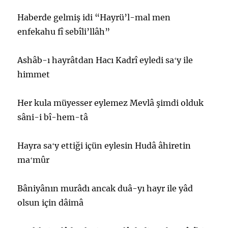
Haberde gelmiş idi “Hayrü’l-mal men
enfekahu fî sebîli’llâh”
Ashâb-ı hayrâtdan Hacı Kadrî eyledi saʻy ile
himmet
Her kula müyesser eylemez Mevlâ şimdi olduk
sâni-i bî-hem-tâ
Hayra saʻy ettiği içün eylesin Hudâ âhiretin
maʻmûr
Bâniyânın murâdı ancak duâ-yı hayr ile yâd
olsun için dâimâ