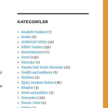
KATEGORILER
Anadolu Yazıları
(7)
Books
(6)
COMPANY NEWS
(10)
Editör Yazıları
(131)
Entertainment
(7)
Genel
(132)
Hatıralar
(1)
Hayata Dair Derin Mevzular
(21)
ni
Health and wellness
(5)
Hobbies
(2)
İlginç Seyahat Notları
(36)
le
Kitaplar
(3)
News and politics
(3)
Osmanlıca
(29)
Poems I love
(2)
Siirler
(2)