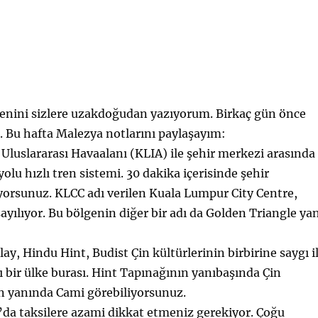
tenini sizlere uzakdoğudan yazıyorum. Birkaç gün önce
 Bu hafta Malezya notlarını paylaşayım:
luslararası Havaalanı (KLIA) ile şehir merkezi arasında
olu hızlı tren sistemi. 30 dakika içerisinde şehir
yorsunuz. KLCC adı verilen Kuala Lumpur City Centre,
ayılıyor. Bu bölgenin diğer bir adı da Golden Triangle ya
, Hindu Hint, Budist Çin kültürlerinin birbirine saygı i
ı bir ülke burası. Hint Tapınağının yanıbaşında Çin
n yanında Cami görebiliyorsunuz.
da taksilere azami dikkat etmeniz gerekiyor. Çoğu