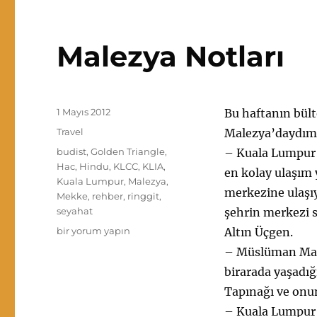
Malezya Notları
Yayın
1 Mayıs 2012
Bu haftanın bül
tarihi
Kategoriler
Travel
Malezya’daydım.
Etiketler
budist
,
Golden Triangle
,
– Kuala Lumpur U
Hac
,
Hindu
,
KLCC
,
KLIA
,
en kolay ulaşım y
Kuala Lumpur
,
Malezya
,
merkezine ulaşı
Mekke
,
rehber
,
ringgit
,
seyahat
şehrin merkezi s
Malezya
bir yorum yapın
Altın Üçgen.
Notları
– Müslüman Malay
için
birarada yaşadığ
Tapınağı ve onu
– Kuala Lumpur’