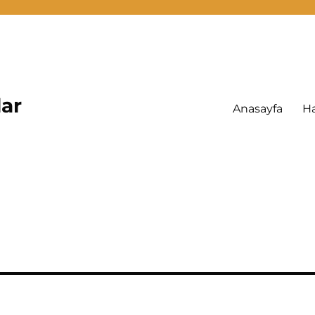
lar
Anasayfa
H