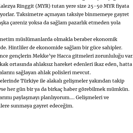
Malezya Ringgit (MYR) tutan yere size 25-50 MYR fiyata
ıyorlar. Taksimetre açmayan taksiye binmemeye gayret
aşka çareniz yoksa da sağlam pazarlık etmeden yola
önetim müslümanlarda olmakla beraber ekonomik
rde. Hintliler de ekonomide sağlam bir güce sahipler.
ce gençlerin Mekke’ye Hacca gitmeleri zorunluluğu var
ak ortasında ahlaksız hareket edenleri ikaz eden, hatta
alarını sağlayan ahlak polisleri mevcut.
lerinde Türkiye ile alakalı gelişmeler yakından takip
eyse her gün bir ya da birkaç haber görebilmek mümkün.
arımı paylaşmayı planlıyorum…. Gelişmeleri ve
izlere sunmaya gayret edeceğim.