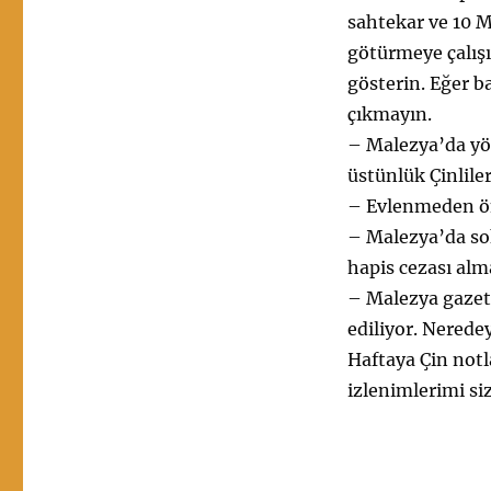
sahtekar ve 10 
götürmeye çalış
gösterin. Eğer b
çıkmayın.
– Malezya’da y
üstünlük Çinlile
– Evlenmeden ön
– Malezya’da sok
hapis cezası alm
– Malezya gazete
ediliyor. Nered
Haftaya Çin notl
izlenimlerimi s