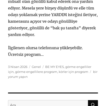
müsait olan gönüllü kabul ederek ona yardım
ediyor. Mesela yere birşey düşürdü ve elle tüm
odayı yoklamak yerine YARDIM isteğini iletiyor,
kamerasını açıyor ve odayı gönüllüye
gösteriyor, gönüllü de “bak şu tarafta” diyerek
yardım ediyor.
İlgilenen olursa telefonuna yükleyebilir.
Ücretsiz program…
Yayın
Kategoriler
Etiketler
3 Nisan 2026
Genel
BE MY EYES
,
görme engelliler
tarihi
BE
için
,
görme engellilere program
,
körler için program
bir
MY
yorum yapın
EYES
Program
için
AR
Ara: