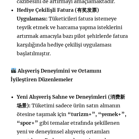
cazibesini de artırmayı amaçlamaktadır.
Hediye Çekilişli Fatura (
有
奖发
票
)
Uygulaması:
Tüketicileri fatura istemeye
teşvik etmek ve harcama yapma isteklerini
artırmak amacıyla bazı pilot şehirlerde fatura
karşılığında hediye çekilişi uygulaması
başlatılmıştır.
Alışveriş Deneyimini ve Ortamını
İyileştiren Düzenlemeler
Yeni Alışveriş Sahne ve Deneyimleri (
消
费
新
场
景
):
Tüketimi sadece ürün satın almanın
ötesine taşımak için
“turizm+”, “yemek+”,
“spor+”
gibi temalar etrafında şekillenen
yeni ve deneyimsel alışveriş ortamları