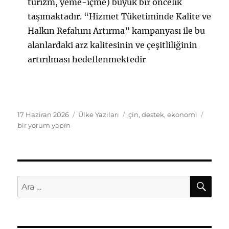
turizm, yeme-içme) büyük bir öncelik
taşımaktadır. “Hizmet Tüketiminde Kalite ve
Halkın Refahını Artırma” kampanyası ile bu
alanlardaki arz kalitesinin ve çeşitliliğinin
artırılması hedeflenmektedir
Yayın
Kategoriler
Etiketler
Çin
17 Haziran 2026
Ülke Yazıları
çin
,
destek
,
ekonomi
tarihi
Hüküm
bir yorum yapın
ekono
canla
için
attığı
adıml
AR
Ara:
için