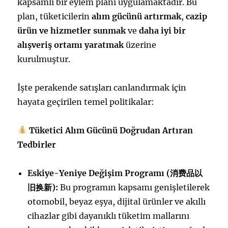
kapsamlı bir eylem planı uygulamaktadır. Bu
plan, tüketicilerin
alım gücünü artırmak
,
cazip
ürün ve hizmetler sunmak
ve
daha iyi bir
alışveriş ortamı yaratmak
üzerine
kurulmuştur.
İşte perakende satışları canlandırmak için
hayata geçirilen temel politikalar:
Tüketici Alım Gücünü Doğrudan Artıran
Tedbirler
Eskiye-Yeniye Değişim Programı (
消
费
品以
旧
换
新
):
Bu programın kapsamı genişletilerek
otomobil, beyaz eşya, dijital ürünler ve akıllı
cihazlar gibi dayanıklı tüketim mallarını