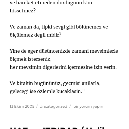
ve hareket etmeden durdugunu kim
hissetmez?
Ve zaman da, tipki sevgi gibi bölünemez ve
ölçülemez degil midir?
Yine de eger düsüncenizde zamani mevsimlerle
ölçmek isterseniz,
her mevsimin digerlerini içermesine izin verin.
Ve birakin bugününüz, geçmisi anilarla,
gelecegi ise özlemle kucaklasin."
Yayın
Kategoriler
ZAMAN
13 Ekim 2005
Uncategorized
bir yorum yapın
tarihi
/
Halil
Cibran