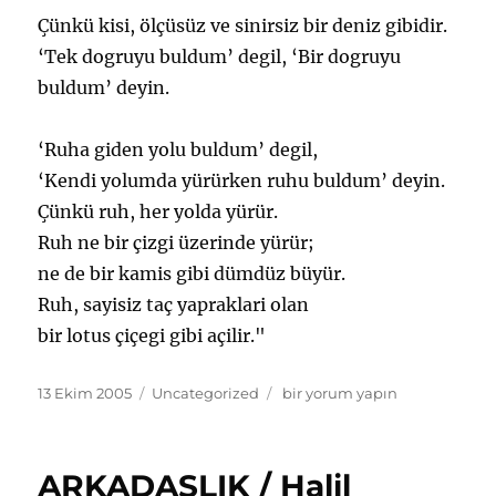
Çünkü kisi, ölçüsüz ve sinirsiz bir deniz gibidir.
‘Tek dogruyu buldum’ degil, ‘Bir dogruyu
buldum’ deyin.
‘Ruha giden yolu buldum’ degil,
‘Kendi yolumda yürürken ruhu buldum’ deyin.
Çünkü ruh, her yolda yürür.
Ruh ne bir çizgi üzerinde yürür;
ne de bir kamis gibi dümdüz büyür.
Ruh, sayisiz taç yapraklari olan
bir lotus çiçegi gibi açilir."
Yayın
Kategoriler
KENDINI
13 Ekim 2005
Uncategorized
bir yorum yapın
tarihi
BILIS
/
Halil
ARKADASLIK / Halil
Cibran