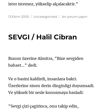
ister istemez, yükselip alçalacaktir."
Yayın
Kategoriler
HAZ
13 Ekim 2005
Uncategorized
bir yorum yapın
tarihi
ve
IZDIRAP
/
SEVGI / Halil Cibran
Halil
Cibran
için
Bunun üzerine Almitra, "Bize sevgiden
bahset…" dedi.
Ve o basini kaldirdi, insanlara bakti.
Üzerlerine sinen derin dinginligi duyumsadi.
Ve yüksek bir sesle konusmaya basladi:
"Sevgi çizi çagirinca, onu takip edin,