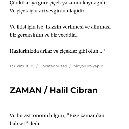
Çünkü ariya göre çiçek yasamin kaynagidir.
Ve çiçek için ari sevginin ulagidir.
Ve ikisi için ise, hazzin verilmesi ve alinmasi
bir gereksinim ve bir vecddir…
Hazlarinizda arilar ve çiçekler gibi olun…"
Yayın
Kategoriler
HAZ
13 Ekim 2005
Uncategorized
bir yorum yapın
tarihi
/
Halil
Cibran
ZAMAN / Halil Cibran
için
Ve bir astronomi bilgini, "Bize zamandan
bahset" dedi.