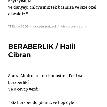
kayrayisiniz
ve dünyayi anlayisiniz tek basiniza ve size özel
olacaktir."
Yayın
Kategoriler
EGITIM
13 Ekim 2005
Uncategorized
bir yorum yapın
tarihi
/
Halil
CIbran
BERABERLIK / Halil
için
Cibran
Sonra Almitra tekrar konustu: "Peki ya
beraberlik?"
Ve o cevap verdi:
"Siz beraber dogdunuz ve hep öyle