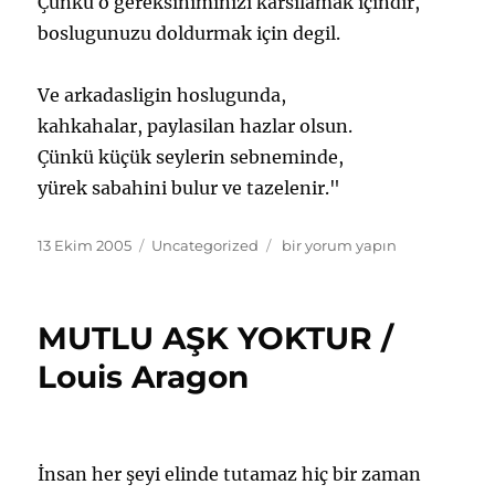
Çünkü o gereksiniminizi karsilamak içindir,
boslugunuzu doldurmak için degil.
Ve arkadasligin hoslugunda,
kahkahalar, paylasilan hazlar olsun.
Çünkü küçük seylerin sebneminde,
yürek sabahini bulur ve tazelenir."
Yayın
Kategoriler
ARKADASLIK
13 Ekim 2005
Uncategorized
bir yorum yapın
tarihi
/
Halil
Cibran
MUTLU AŞK YOKTUR /
için
Louis Aragon
İnsan her şeyi elinde tutamaz hiç bir zaman