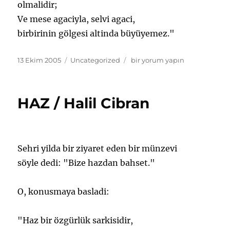
olmalidir;
Ve mese agaciyla, selvi agaci,
birbirinin gölgesi altinda büyüyemez."
Yayın
Kategoriler
BERABERLIK
13 Ekim 2005
Uncategorized
bir yorum yapın
tarihi
/
Halil
Cibran
HAZ / Halil Cibran
için
Sehri yilda bir ziyaret eden bir münzevi
söyle dedi: "Bize hazdan bahset."
O, konusmaya basladi:
"Haz bir özgürlük sarkisidir,