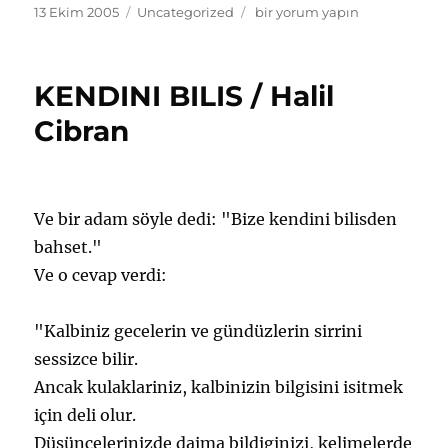
Yayın
Kategoriler
SEVGI
13 Ekim 2005
Uncategorized
bir yorum yapın
tarihi
/
Halil
Cibran
KENDINI BILIS / Halil
için
Cibran
Ve bir adam söyle dedi: "Bize kendini bilisden
bahset."
Ve o cevap verdi:
"Kalbiniz gecelerin ve gündüzlerin sirrini
sessizce bilir.
Ancak kulaklariniz, kalbinizin bilgisini isitmek
için deli olur.
Düsüncelerinizde daima bildiginizi, kelimelerde